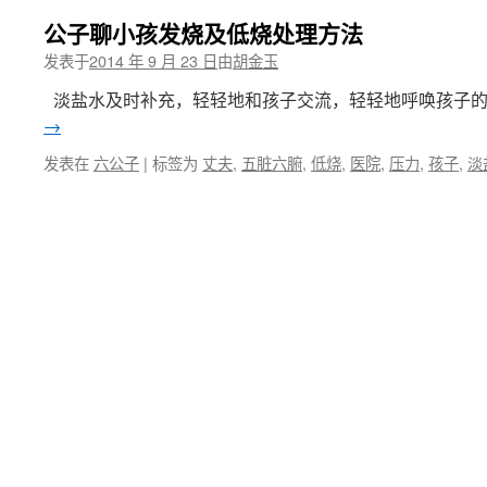
公子聊小孩发烧及低烧处理方法
发表于
2014 年 9 月 23 日
由
胡金玉
淡盐水及时补充，轻轻地和孩子交流，轻轻地呼唤孩子的
→
发表在
六公子
|
标签为
丈夫
,
五脏六腑
,
低烧
,
医院
,
压力
,
孩子
,
淡