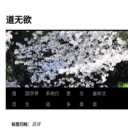
道无欲
跳
首
国学养
系统打
更
文
最新文
至
页
生
造
多
章
章
正
温肾
标签归档：
文