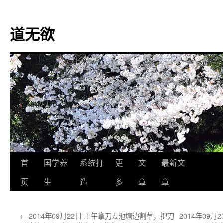
道无欲
跳
首
国学养
系统打
更
文
最新文
至
页
生
造
多
章
章
正
←
2014年09月22日 上午拿刀去池塘边割草，把刀
2014年09
文