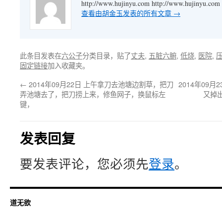
http://www.hujinyu.com http://www.hujinyu.com
查看由胡金玉发表的所有文章
→
此条目发表在
六公子
分类目录，贴了
丈夫
,
五脏六腑
,
低烧
,
医院
,
固定链接
加入收藏夹。
←
2014年09月22日 上午拿刀去池塘边割草，把刀
2014年09
弄池塘去了，把刀捞上来，修鱼网子，换鼠标左
又掉
键，
发表回复
要发表评论，您必须先
登录
。
道无欲