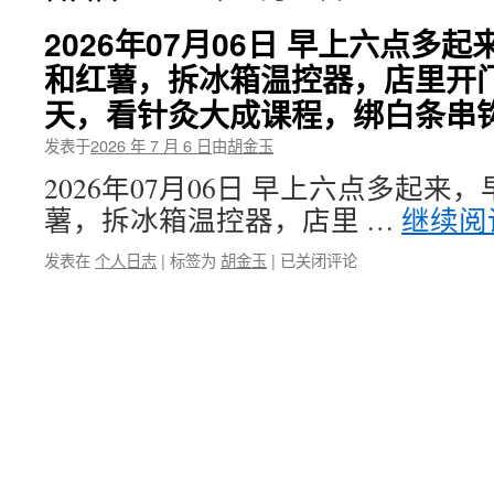
2026年07月06日 早上六点多
和红薯，拆冰箱温控器，店里开
天，看针灸大成课程，绑白条串
发表于
2026 年 7 月 6 日
由
胡金玉
2026年07月06日 早上六点多起
薯，拆冰箱温控器，店里 …
继续阅
2026
发表在
个人日志
|
标签为
胡金玉
|
已关闭评论
年
07
月
06
日
早
上
六
点
多