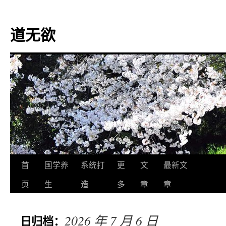
道无欲
跳
首
国学养
系统打
更
文
最新文
至
页
生
造
多
章
章
正
2026 年 7 月 6 日
日归档：
文