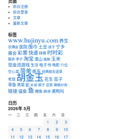
页面
前台注册
前台登录
文章
最新文章
标签
www.hujinyu.com
养生
宁乡
围巾
土豆
医院
农博会
孩子
时时彩
彩票
快递
展会
排骨
淘宝
玉米
淮山
服务
李子
猪脚
现金流游戏
电子书
生活
电影
穴位
简单
练车
空心菜
经典励志语录
胡金玉
花生
茄子
老鼠
草鱼
蛇
蒸菜
裤子
豆浆
辣椒炒肉
补肾
鱼
链接
锚鱼
黄鸭叫
鲤鱼
麻将
日历
2026年 5月
一
二
三
四
五
六
日
1
2
3
4
5
6
7
8
9
10
11
12
13
14
15
16
17