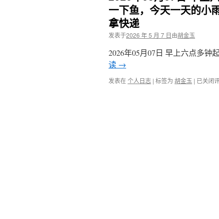
一下鱼，今天一天的小
拿快递
发表于
2026 年 5 月 7 日
由
胡金玉
2026年05月07日 早上六点
读
→
2026
发表在
个人日志
|
标签为
胡金玉
|
已关闭
年
05
月
07
日
早
上
六
点
多
钟
起
来，
早
餐