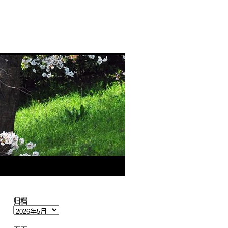
归档
归
档