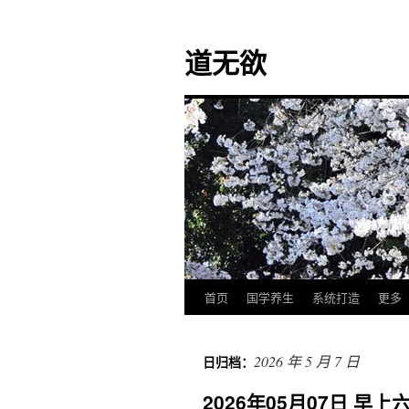
道无欲
首页
国学养生
系统打造
更多
跳
至
2026 年 5 月 7 日
日归档：
正
2026年05月07日 
文