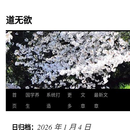
道无欲
跳
首
国学养
系统打
更
文
最新文
至
页
生
造
多
章
章
正
2026 年 1 月 4 日
日归档：
文