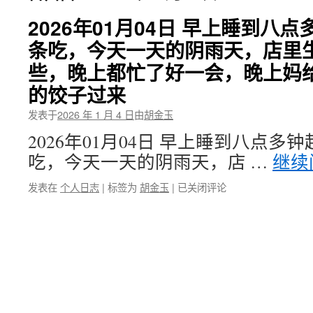
2026年01月04日 早上睡到八
条吃，今天一天的阴雨天，店里
些，晚上都忙了好一会，晚上妈
的饺子过来
发表于
2026 年 1 月 4 日
由
胡金玉
2026年01月04日 早上睡到八点
吃，今天一天的阴雨天，店 …
继续
2026
发表在
个人日志
|
标签为
胡金玉
|
已关闭评论
年
01
月
04
日
早
上
睡
到