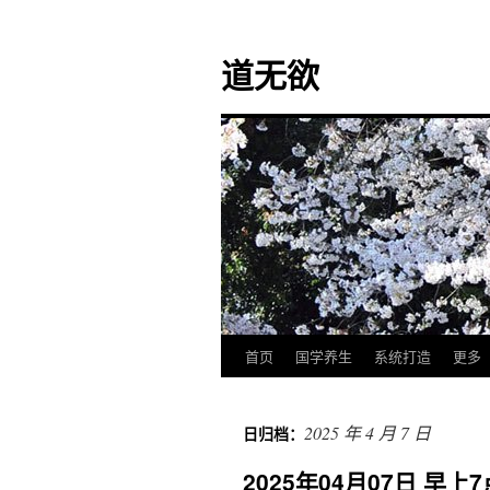
道无欲
首页
国学养生
系统打造
更多
跳
至
2025 年 4 月 7 日
日归档：
正
2025年04月07日 
文