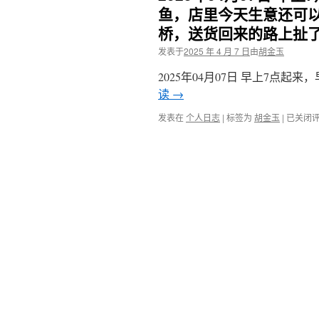
鱼，店里今天生意还可
桥，送货回来的路上扯
发表于
2025 年 4 月 7 日
由
胡金玉
2025年04月07日 早上7点
读
→
2025
发表在
个人日志
|
标签为
胡金玉
|
已关闭
年
04
月
07
日
早
上
7
点
起
来，
早
餐
吃
煮