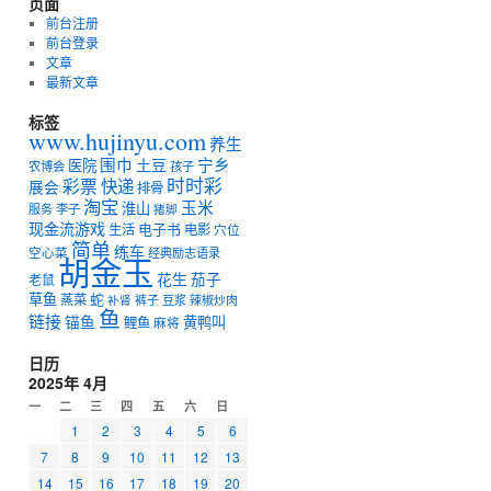
页面
前台注册
前台登录
文章
最新文章
标签
www.hujinyu.com
养生
宁乡
围巾
土豆
医院
农博会
孩子
时时彩
彩票
快递
展会
排骨
淘宝
玉米
淮山
服务
李子
猪脚
现金流游戏
电子书
生活
电影
穴位
简单
练车
空心菜
经典励志语录
胡金玉
花生
茄子
老鼠
草鱼
蛇
蒸菜
裤子
豆浆
辣椒炒肉
补肾
鱼
链接
锚鱼
黄鸭叫
鲤鱼
麻将
日历
2025年 4月
一
二
三
四
五
六
日
1
2
3
4
5
6
7
8
9
10
11
12
13
14
15
16
17
18
19
20