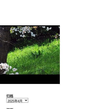
归档
归
档