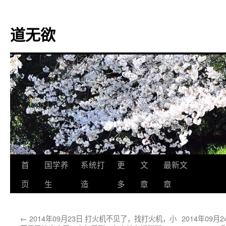
道无欲
跳
首
国学养
系统打
更
文
最新文
至
页
生
造
多
章
章
正
←
2014年09月23日 打火机不见了，找打火机，小
2014年09
文