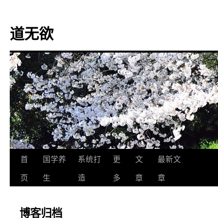
道无欲
跳
首
国学养
系统打
更
文
最新文
至
页
生
造
多
章
章
正
博客归档
文