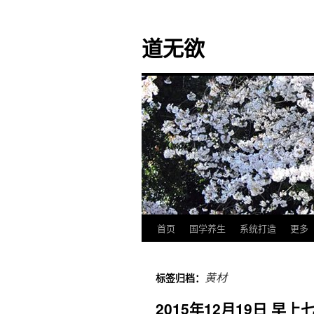
道无欲
首页
国学养生
系统打造
更多
跳
至
黄材
标签归档：
正
2015年12月19日 
文