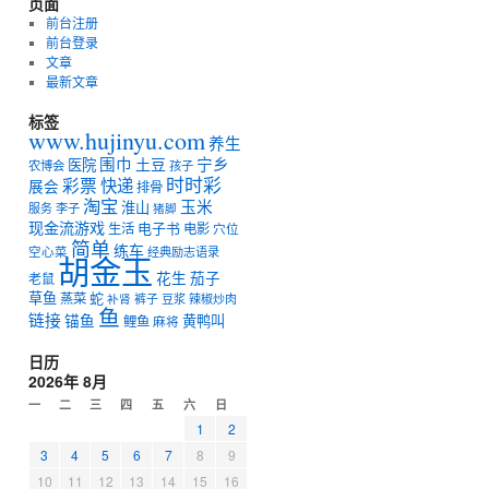
页面
前台注册
前台登录
文章
最新文章
标签
www.hujinyu.com
养生
宁乡
围巾
土豆
医院
农博会
孩子
时时彩
彩票
快递
展会
排骨
淘宝
玉米
淮山
服务
李子
猪脚
现金流游戏
电子书
生活
电影
穴位
简单
练车
空心菜
经典励志语录
胡金玉
花生
茄子
老鼠
草鱼
蛇
蒸菜
裤子
豆浆
辣椒炒肉
补肾
鱼
链接
锚鱼
黄鸭叫
鲤鱼
麻将
日历
2026年 8月
一
二
三
四
五
六
日
1
2
3
4
5
6
7
8
9
10
11
12
13
14
15
16