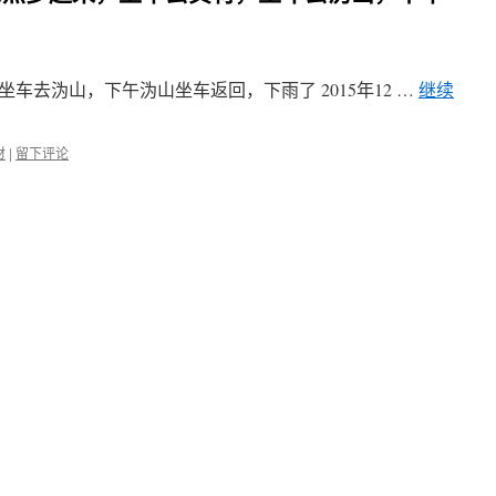
车去沩山，下午沩山坐车返回，下雨了 2015年12 …
继续
材
|
留下评论