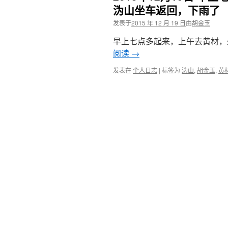
沩山坐车返回，下雨了
发表于
2015 年 12 月 19 日
由
胡金玉
早上七点多起来，上午去黄材，坐
阅读
→
发表在
个人日志
|
标签为
沩山
,
胡金玉
,
黄