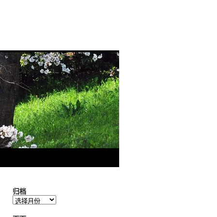
归档
归
档