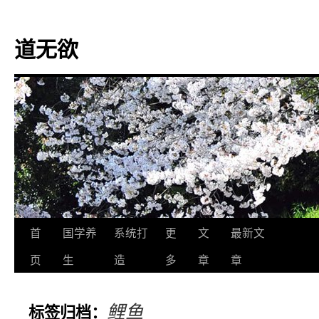
道无欲
跳
首
国学养
系统打
更
文
最新文
至
页
生
造
多
章
章
正
鲤鱼
标签归档：
文