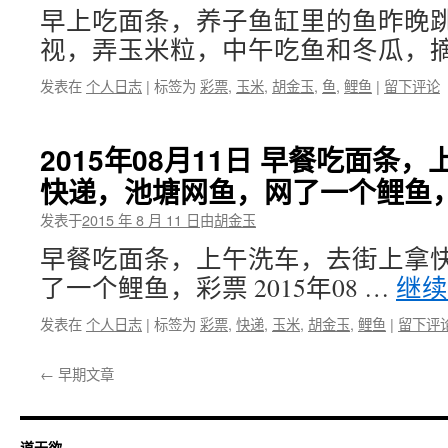
早上吃面条，养子鱼缸里的鱼昨晚
视，弄玉米粒，中午吃鱼和冬瓜，摘
发表在
个人日志
|
标签为
彩票
,
玉米
,
胡金玉
,
鱼
,
鲤鱼
|
留下评论
2015年08月11日 早餐吃面条
快递，池塘网鱼，网了一个鲤鱼
发表于
2015 年 8 月 11 日
由
胡金玉
早餐吃面条，上午洗车，去街上拿
了一个鲤鱼，彩票 2015年08 …
继
发表在
个人日志
|
标签为
彩票
,
快递
,
玉米
,
胡金玉
,
鲤鱼
|
留下评
←
早期文章
道无欲