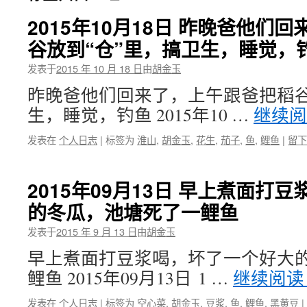
2015年10月18日 昨晚爸他们
谷放到“仓”里，搞卫生，睡觉，
发表于
2015 年 10 月 18 日
由
胡金玉
昨晚爸他们回来了，上午跟爸把稻谷
生，睡觉，钓鱼 2015年10 …
继续
发表在
个人日志
|
标签为
淮山
,
胡金玉
,
花生
,
茄子
,
鱼
,
鲤鱼
|
留下
2015年09月13日 早上煮面打
的冬瓜，池塘死了一鲤鱼
发表于
2015 年 9 月 13 日
由
胡金玉
早上煮面打豆浆喝，坏了一个好大
鲤鱼 2015年09月13日 1 …
继续阅
发表在
个人日志
|
标签为
空心菜
,
胡金玉
,
豆浆
,
鱼
,
鲤鱼
,
黑黄豆
|