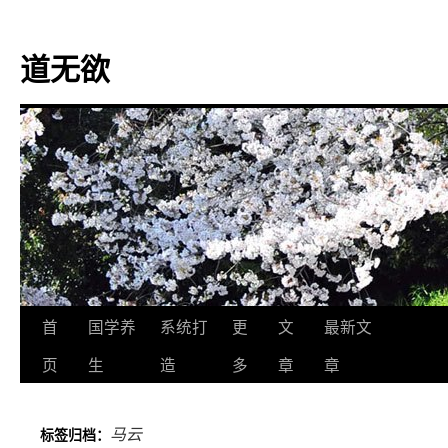
道无欲
跳
首
国学养
系统打
更
文
最新文
至
页
生
造
多
章
章
正
马云
标签归档：
文