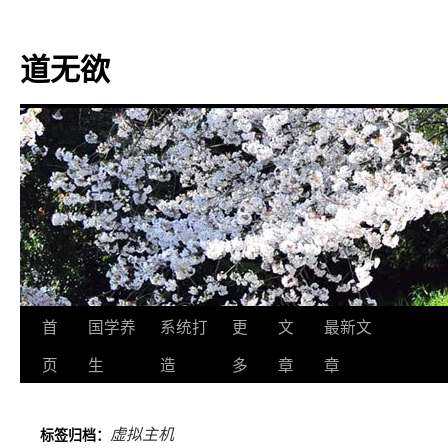
道无欲
跳
首
国学养
系统打
更
文
最新文
至
页
生
造
多
章
章
正
虚拟主机
标签归档：
文