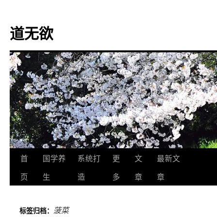
道无欲
跳
首
国学养
系统打
更
文
最新文
至
页
生
造
多
章
章
正
菠菜
标签归档：
文