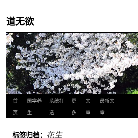
道无欲
跳
首
国学养
系统打
更
文
最新文
至
页
生
造
多
章
章
正
花生
标签归档：
文