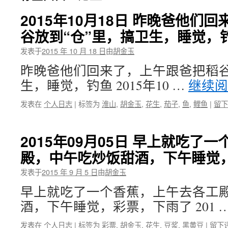
2015年10月18日 昨晚爸他们
谷放到“仓”里，搞卫生，睡觉，
发表于
2015 年 10 月 18 日
由
胡金玉
昨晚爸他们回来了，上午跟爸把稻谷
生，睡觉，钓鱼 2015年10 …
继续
发表在
个人日志
|
标签为
淮山
,
胡金玉
,
花生
,
茄子
,
鱼
,
鲤鱼
|
留下
2015年09月05日 早上就吃了
殿，中午吃炒饭甜酒，下午睡觉
发表于
2015 年 9 月 5 日
由
胡金玉
早上就吃了一个香蕉，上午去各工
酒，下午睡觉，彩票，下雨了 201 
发表在
个人日志
|
标签为
彩票
,
胡金玉
,
花生
,
豆浆
,
黑黄豆
|
留下