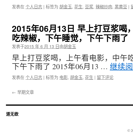
发表在
个人日志
|
标签为
胡金玉
,
花生
,
豆浆
,
辣椒炒肉
,
黑黄豆
|
2015年06月13日 早上打豆浆
吃辣椒，下午睡觉，下午下雨了
发表于
2015 年 6 月 13 日
由
胡金玉
早上打豆浆喝，上午看电影，中午
下午下雨了 2015年06月13 …
继续
发表在
个人日志
|
标签为
电影
,
胡金玉
,
花生
|
留下评论
←
早期文章
道无欲
© 2