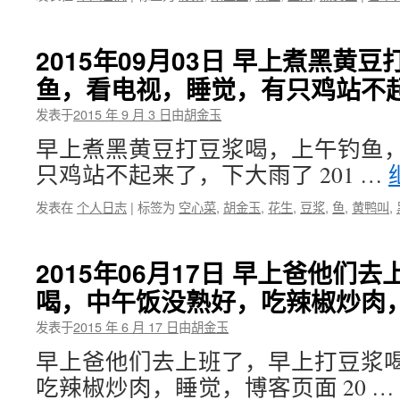
2015年09月03日 早上煮黑黄
鱼，看电视，睡觉，有只鸡站不
发表于
2015 年 9 月 3 日
由
胡金玉
早上煮黑黄豆打豆浆喝，上午钓鱼
只鸡站不起来了，下大雨了 201 …
发表在
个人日志
|
标签为
空心菜
,
胡金玉
,
花生
,
豆浆
,
鱼
,
黄鸭叫
,
2015年06月17日 早上爸他们
喝，中午饭没熟好，吃辣椒炒肉
发表于
2015 年 6 月 17 日
由
胡金玉
早上爸他们去上班了，早上打豆浆
吃辣椒炒肉，睡觉，博客页面 20 …