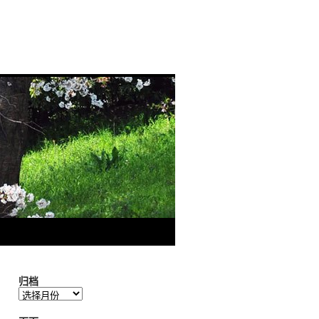
归档
归
档