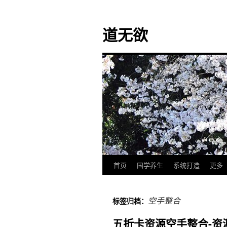
道无欲
首页
国学养生
系统打造
更多
跳
至
空手整合
标签归档：
正
五折卡资源空手整合-资
文