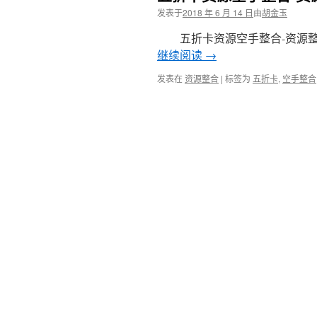
发表于
2018 年 6 月 14 日
由
胡金玉
五折卡资源空手整合-资源整
继续阅读
→
发表在
资源整合
|
标签为
五折卡
,
空手整合