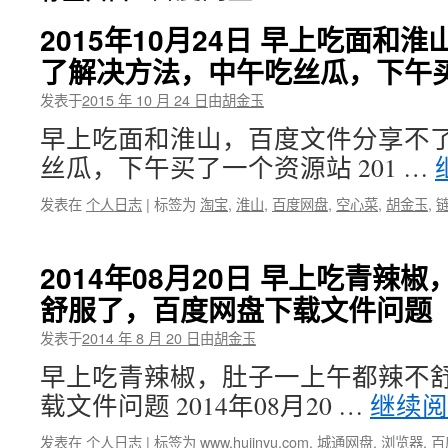
2015年10月24日 早上吃面和
了解决方法，中午吃丝瓜，下午
发表于
2015 年 10 月 24 日
由
胡金玉
早上吃面和淮山，百度文件分享不
丝瓜，下午买了一个资源站 201 …
发表在
个人日志
|
标签为
淘宝
,
淮山
,
百度网盘
,
空心菜
,
胡金玉
,
2014年08月20日 早上吃青辣
舒服了，百度网盘下载文件问题
发表于
2014 年 8 月 20 日
由
胡金玉
早上吃青辣椒，肚子一上午都辣不
载文件问题 2014年08月20 …
继续
发表在
个人日志
|
标签为
www.hujinyu.com
,
城通网盘
,
浏览器
,
百