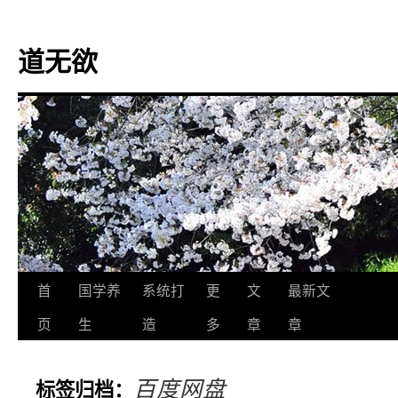
道无欲
跳
首
国学养
系统打
更
文
最新文
至
页
生
造
多
章
章
正
百度网盘
标签归档：
文