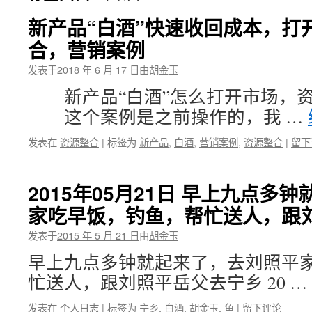
新产品“白酒”快速收回成本，打
合，营销案例
发表于
2018 年 6 月 17 日
由
胡金玉
新产品“白酒”怎么打开市场，资
这个案例是之前操作的，我 …
发表在
资源整合
|
标签为
新产品
,
白酒
,
营销案例
,
资源整合
|
留下
2015年05月21日 早上九点多
家吃早饭，钓鱼，帮忙送人，跟
发表于
2015 年 5 月 21 日
由
胡金玉
早上九点多钟就起来了，去刘照平
忙送人，跟刘照平岳父去宁乡 20 …
发表在
个人日志
|
标签为
宁乡
,
白酒
,
胡金玉
,
鱼
|
留下评论