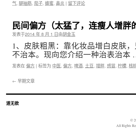
气
,
腿抽筋
,
茄子
,
蜂蜜
,
鼻炎
|
留下评论
民间偏方（太猛了，连瘦人增胖
发表于
2014 年 8 月 1 日
由
胡金玉
1、皮肤粗黑：靠化妆品增白皮肤，
不治本。现向您介绍一种治表治本 
发表在
偏方
|
标签为
中医
,
偏方
,
啤酒
,
土豆
,
增胖
,
感冒
,
柠檬
,
核
←
早期文章
道无欲
© 2
All Rights R