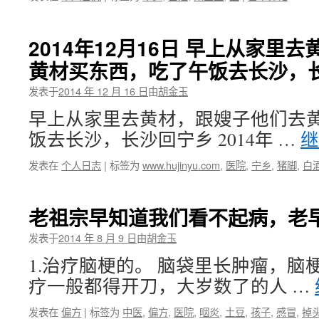
2014年12月16日 早上从家里
黄材买东西，吃了午饭去长沙，
发表于
2014 年 12 月 16 日
由
胡金玉
早上从家里去黄材，跟嫂子他们去
饭去长沙，长沙回宁乡 2014年 …
发表在
个人日志
|
标签为
www.hujinyu.com
,
医院
,
宁乡
,
猪脚
,
白
老祖宗早知道我们看不起病，老
发表于
2014 年 8 月 9 日
由
胡金玉
1.治疗脑梗的。 脑袋里长肿瘤，脑
疗一般都得开刀，大岁数了的人 …
发表在
偏方
|
标签为
中医
,
偏方
,
医院
,
咽炎
,
土豆
,
孩子
,
感冒
,
掉