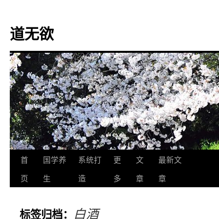
道无欲
跳
首
国学养
系统打
更
文
最新文
至
页
生
造
多
章
章
正
白酒
标签归档：
文