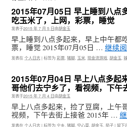
2015年07月05日 早上睡到八
吃玉米了，上网，彩票，睡觉
发表于
2015 年 7 月 5 日
由
胡金玉
早上睡到八点多起来，早上中午都
票，睡觉 2015年07月05日 …
继续
发表在
个人日志
|
标签为
彩票
,
猪脚
,
玉米
,
现金流游戏
,
胡金玉
,
2015年07月04日 早上八点多
哥他们去宁乡了，看视频，下午
发表于
2015 年 7 月 4 日
由
胡金玉
早上八点多起来，捡了豆腐，上午
视频，下午去街上接爸 2015年 …
发表在
个人日志
|
标签为
宁乡
,
猪脚
,
空心菜
,
胡金玉
,
茄子
|
留下