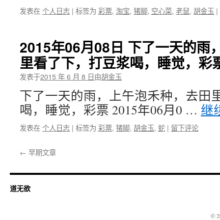
发表在
个人日志
|
标签为
彩票
,
淘宝
,
猪脚
,
空心菜
,
老鼠
,
胡金玉
|
2015年06月08日 下了一天的
里看了下，打豆浆喝，睡觉，彩
发表于
2015 年 6 月 8 日
由
胡金玉
下了一天的雨，上午泡禾种，去田
喝，睡觉，彩票 2015年06月0 …
继
发表在
个人日志
|
标签为
彩票
,
猪脚
,
胡金玉
,
蛇
|
留下评论
←
早期文章
道无欲
© 2