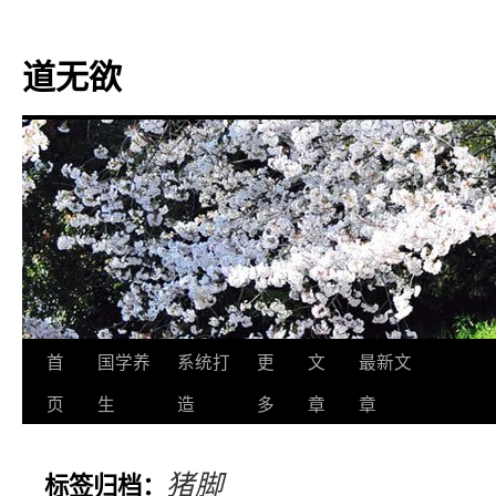
道无欲
跳
首
国学养
系统打
更
文
最新文
至
页
生
造
多
章
章
正
猪脚
标签归档：
文