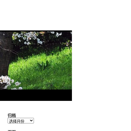
归档
归
档