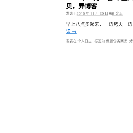
贝，弄博客
发表于
2015 年 11 月 30 日
由
胡金玉
早上八点多起来，一边烤火一边上网
读
→
发表在
个人日志
|
标签为
假冒伪劣商品
,
烤