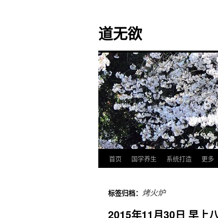
道无欲
首页
国学养生
系统打造
更多
跳
至
烤火炉
标签归档：
正
2015年11月30日 
文