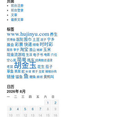
页面
前台注册
前台登录
文章
最新文章
标签
www.hujinyu.com
养生
宁乡
围巾
土豆
医院
农博会
孩子
时时彩
彩票
快递
展会
排骨
淘宝
玉米
淮山
服务
李子
猪脚
现金流游戏
电子书
生活
电影
穴位
简单
练车
空心菜
经典励志语录
胡金玉
花生
茄子
老鼠
草鱼
蛇
蒸菜
裤子
豆浆
辣椒炒肉
补肾
鱼
链接
锚鱼
黄鸭叫
鲤鱼
麻将
日历
2026年 8月
一
二
三
四
五
六
日
1
2
3
4
5
6
7
8
9
10
11
12
13
14
15
16