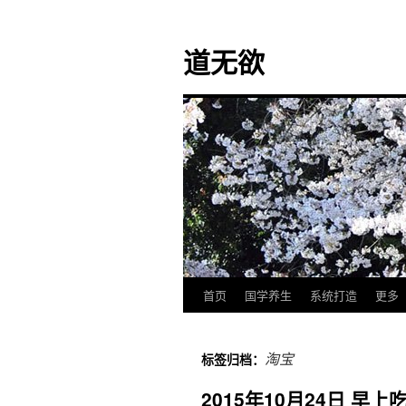
道无欲
首页
国学养生
系统打造
更多
跳
至
淘宝
标签归档：
正
2015年10月24日 
文