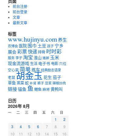
页面
前台注册
前台登录
文章
最新文章
标签
www.hujinyu.com
养生
宁乡
围巾
土豆
医院
农博会
孩子
时时彩
彩票
快递
展会
排骨
淘宝
玉米
淮山
服务
李子
猪脚
现金流游戏
电子书
生活
电影
穴位
简单
练车
空心菜
经典励志语录
胡金玉
花生
茄子
老鼠
草鱼
蛇
蒸菜
裤子
豆浆
辣椒炒肉
补肾
鱼
链接
锚鱼
黄鸭叫
鲤鱼
麻将
日历
2026年 8月
一
二
三
四
五
六
日
1
2
3
4
5
6
7
8
9
10
11
12
13
14
15
16