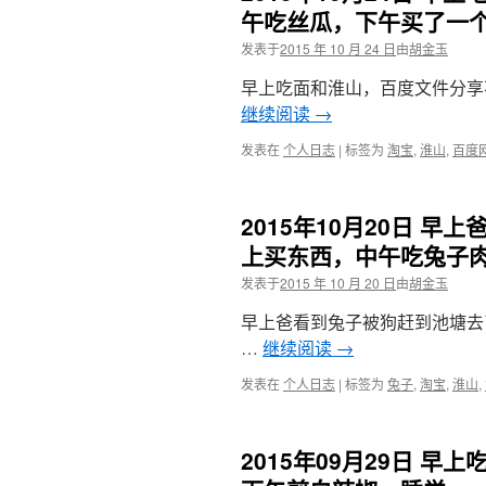
午吃丝瓜，下午买了一
发表于
2015 年 10 月 24 日
由
胡金玉
早上吃面和淮山，百度文件分享不
继续阅读
→
发表在
个人日志
|
标签为
淘宝
,
淮山
,
百度
2015年10月20日 
上买东西，中午吃兔子
发表于
2015 年 10 月 20 日
由
胡金玉
早上爸看到兔子被狗赶到池塘去
…
继续阅读
→
发表在
个人日志
|
标签为
兔子
,
淘宝
,
淮山
,
2015年09月29日 