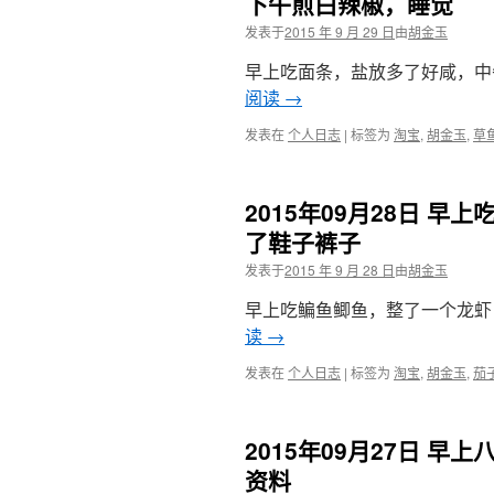
下午煎白辣椒，睡觉
发表于
2015 年 9 月 29 日
由
胡金玉
早上吃面条，盐放多了好咸，中午
阅读
→
发表在
个人日志
|
标签为
淘宝
,
胡金玉
,
草
2015年09月28日 
了鞋子裤子
发表于
2015 年 9 月 28 日
由
胡金玉
早上吃鳊鱼鲫鱼，整了一个龙虾，中
读
→
发表在
个人日志
|
标签为
淘宝
,
胡金玉
,
茄
2015年09月27日 
资料