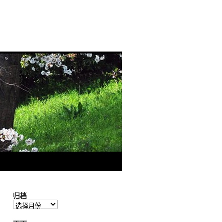
归档
归
档