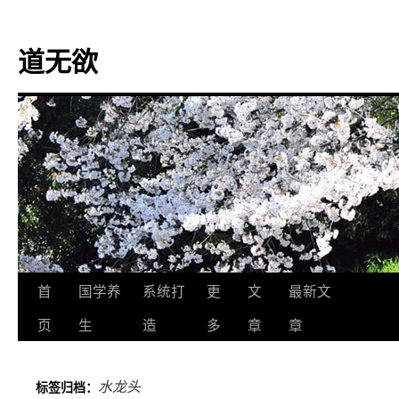
道无欲
跳
首
国学养
系统打
更
文
最新文
至
页
生
造
多
章
章
正
水龙头
标签归档：
文