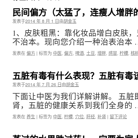
民间偏方（太猛了，连瘦人增胖
发表于
2014 年 8 月 1 日
由
胡金玉
1、皮肤粗黑：靠化妆品增白皮肤，
不治本。现向您介绍一种治表治本 
发表在
偏方
|
标签为
中医
,
偏方
,
啤酒
,
土豆
,
增胖
,
感冒
,
柠檬
,
核
五脏有毒有什么表现？五脏有毒
发表于
2014 年 7 月 26 日
由
胡金玉
下面让中医为我们详解讲解。 五脏
肾，五脏的健康关系到我们全身的 
发表在
养生
|
标签为
中医
,
柠檬
,
穴位
,
肝经
,
补肾
|
留下评论