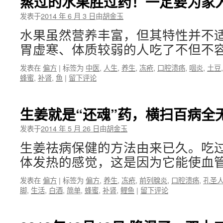
蒸过的水果胜过药！一定要为家
发表于
2014 年 6 月 3 日
由
胡金玉
水果虽然营养丰富，但其特性并不
胃虚寒、体质较弱的人吃了不但不容
发表在
偏方
|
标签为
中医
,
人生
,
养生
,
冻疮
,
口腔溃疡
,
咽炎
,
土豆
蜂蜜
,
补肾
,
鱼
|
留下评论
生姜就是“还魂”药，横扫百病全
发表于
2014 年 5 月 26 日
由
胡金玉
生姜祛病保健的方法由来已久。吃
体发热的感觉，这是因为它能使血管
发表在
偏方
|
标签为
偏方
,
养生
,
冻疮
,
前列腺炎
,
口腔溃疡
,
孔圣
脚
,
生活
,
白酒
,
简单
,
蜂蜜
,
补肾
,
鲤鱼
|
留下评论