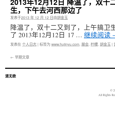
2013年12月12日 降温了，双
生，下午去河西那边了
发表于
2013 年 12 月 12 日
由
胡金玉
降温了，双十二又到了，上午搞卫
了 2013年12月12日 17 …
继续阅读
发表在
个人日志
|
标签为
www.hujinyu.com
,
展会
,
柠檬
,
胡金玉
|
←
早期文章
道无欲
© 2
All Rights R