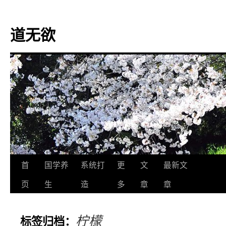
道无欲
跳
首
国学养
系统打
更
文
最新文
至
页
生
造
多
章
章
正
柠檬
标签归档：
文