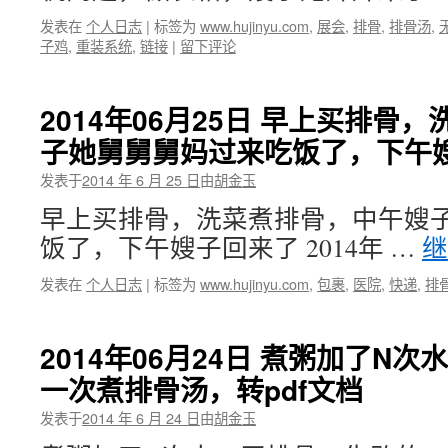
发表在
个人日志
|
标签为
www.hujinyu.com
,
展会
,
排骨
,
排骨汤
,
子鸡
,
重装系统
,
链接
|
留下评论
2014年06月25日 早上买排骨
子她舅舅舅妈过来吃饭了，下午
发表于
2014 年 6 月 25 日
由
胡金玉
早上买排骨，洗菜煮排骨，中午嫂
饭了，下午嫂子回来了 2014年 …
发表在
个人日志
|
标签为
www.hujinyu.com
,
包裹
,
医院
,
快递
,
排
2014年06月24日 煮粥加了N
一次煮排骨汤，转pdf文档
发表于
2014 年 6 月 24 日
由
胡金玉