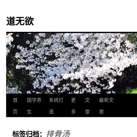
道无欲
跳
首
国学养
系统打
更
文
最新文
至
页
生
造
多
章
章
正
排骨汤
标签归档：
文