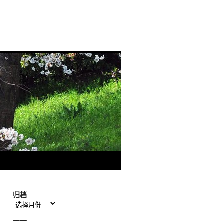
归档
归
档