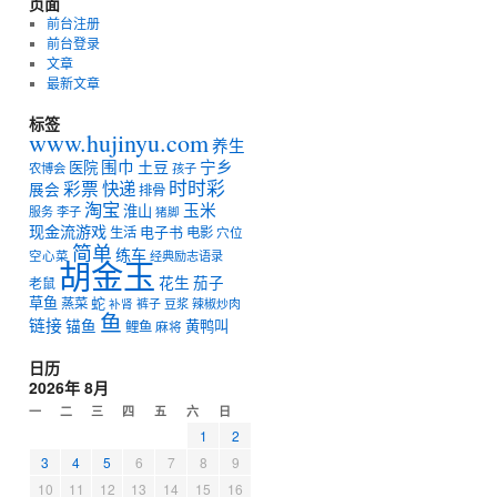
页面
前台注册
前台登录
文章
最新文章
标签
www.hujinyu.com
养生
宁乡
围巾
土豆
医院
农博会
孩子
时时彩
彩票
快递
展会
排骨
淘宝
玉米
淮山
服务
李子
猪脚
现金流游戏
电子书
生活
电影
穴位
简单
练车
空心菜
经典励志语录
胡金玉
花生
茄子
老鼠
草鱼
蛇
蒸菜
裤子
豆浆
辣椒炒肉
补肾
鱼
链接
锚鱼
黄鸭叫
鲤鱼
麻将
日历
2026年 8月
一
二
三
四
五
六
日
1
2
3
4
5
6
7
8
9
10
11
12
13
14
15
16