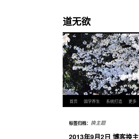
道无欲
首页
国学养生
系统打造
更多
跳
至
换主题
标签归档：
正
2013年9月2日 博客
文