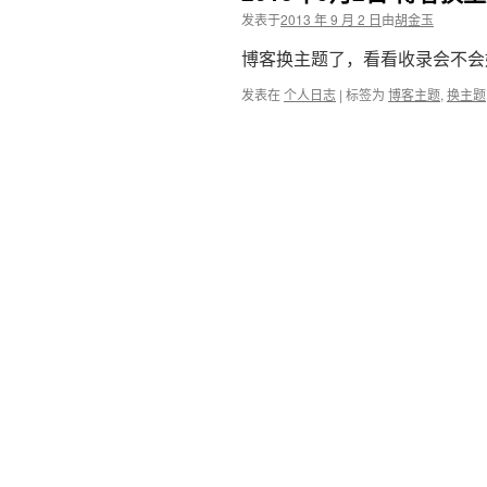
发表于
2013 年 9 月 2 日
由
胡金玉
博客换主题了，看看收录会不会好点 
发表在
个人日志
|
标签为
博客主题
,
换主题