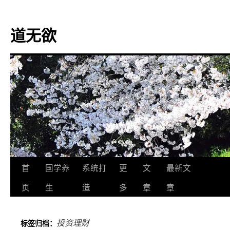
道无欲
跳
首
国学养
系统打
更
文
最新文
至
页
生
造
多
章
章
正
投资理财
标签归档：
文