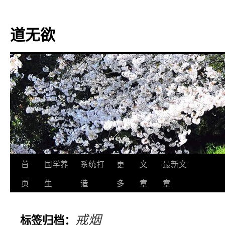
道无欲
跳
首
国学养
系统打
更
文
最新文
至
页
生
造
多
章
章
正
戒烟
标签归档：
文