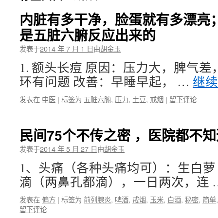
内脏有多干净，脸蛋就有多漂亮
是五脏六腑反应出来的
发表于
2014 年 7 月 1 日
由
胡金玉
1. 额头长痘 原因：压力大，脾气
环有问题 改善：早睡早起， …
继
发表在
中医
|
标签为
五脏六腑
,
压力
,
土豆
,
戒烟
|
留下评论
民间75个不传之密 ，医院都不
发表于
2014 年 5 月 27 日
由
胡金玉
1、头痛（各种头痛均可）：生白萝
滴（两鼻孔都滴），一日两次，连 
发表在
偏方
|
标签为
前列腺炎
,
啤酒
,
戒烟
,
玉米
,
白酒
,
秘密
,
简单
留下评论