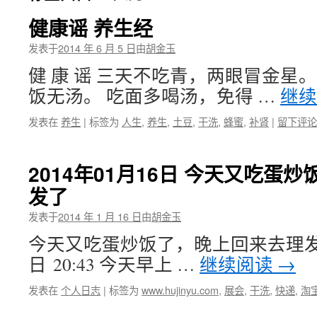
健康谣 养生经
发表于
2014 年 6 月 5 日
由
胡金玉
健 康 谣 三天不吃青，两眼冒金星
饭无汤。 吃面多喝汤，免得 …
继
发表在
养生
|
标签为
人生
,
养生
,
土豆
,
干洗
,
蜂蜜
,
补肾
|
留下评论
2014年01月16日 今天又吃蛋
发了
发表于
2014 年 1 月 16 日
由
胡金玉
今天又吃蛋炒饭了，晚上回来去理发了 
日 20:43 今天早上 …
继续阅读
→
发表在
个人日志
|
标签为
www.hujinyu.com
,
展会
,
干洗
,
快递
,
淘