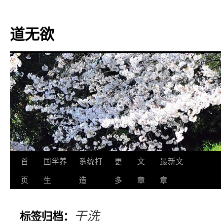
道无欲
跳
首
国学养
系统打
更
文
最新文
至
页
生
造
多
章
章
正
干洗
标签归档：
文