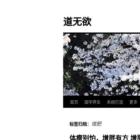
道无欲
首页
国学养生
系统打造
更多
跳
至
增肥
标签归档：
正
体瘦别怕，增胖有方 增
文