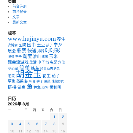
页面
前台注册
前台登录
文章
最新文章
标签
www.hujinyu.com
养生
宁乡
围巾
土豆
医院
农博会
孩子
时时彩
彩票
快递
展会
排骨
淘宝
玉米
淮山
服务
李子
猪脚
现金流游戏
电子书
生活
电影
穴位
简单
练车
空心菜
经典励志语录
胡金玉
花生
茄子
老鼠
草鱼
蛇
蒸菜
裤子
豆浆
辣椒炒肉
补肾
鱼
链接
锚鱼
黄鸭叫
鲤鱼
麻将
日历
2026年 8月
一
二
三
四
五
六
日
1
2
3
4
5
6
7
8
9
10
11
12
13
14
15
16