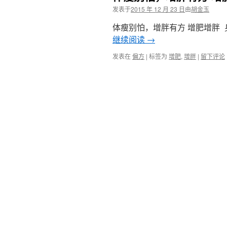
发表于
2015 年 12 月 23 日
由
胡金玉
体瘦别怕，增胖有方 增肥增胖
继续阅读
→
发表在
偏方
|
标签为
增肥
,
增胖
|
留下评论