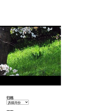
归档
归
档