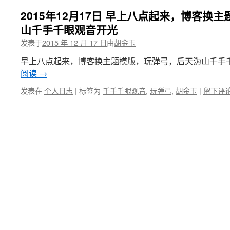
2015年12月17日 早上八点起来，博客换
山千手千眼观音开光
发表于
2015 年 12 月 17 日
由
胡金玉
早上八点起来，博客换主题模版，玩弹弓，后天沩山千手千眼观
阅读
→
发表在
个人日志
|
标签为
千手千眼观音
,
玩弹弓
,
胡金玉
|
留下评