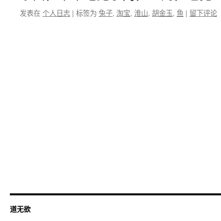
发表在
个人日志
|
标签为
兔子
,
淘宝
,
淮山
,
胡金玉
,
鱼
|
留下评论
道无欲