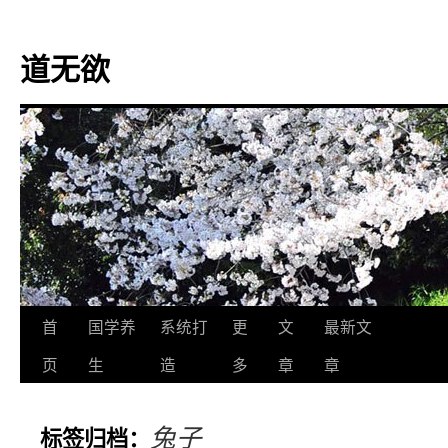
道无欲
跳
首
国学养
系统打
更
文
最新文
至
页
生
造
多
章
章
正
兔子
标签归档：
文