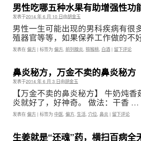
男性吃哪五种水果有助增强性功
发表于
2014 年 6 月 10 日
由
胡金玉
男性一生可能出现的男科疾病有很
殖器官等等，如果保养工作做的不好
发表在
偏方
|
标签为
偏方
,
前列腺炎
,
猕猴桃
,
白酒
|
留下评论
鼻炎秘方，万金不卖的鼻炎秘方
发表于
2014 年 6 月 3 日
由
胡金玉
【万金不卖的鼻炎秘方】 牛奶炖香
炎就好了，好神奇。 做法：干香 …
发表在
偏方
|
标签为
中医
,
偏方
,
生活
,
穴位
,
鼻炎
|
留下评论
生姜就是“还魂”药，横扫百病全