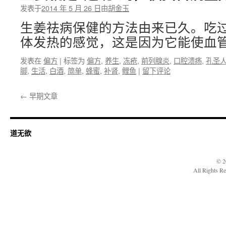
发表于
2014 年 5 月 26 日
由
胡金玉
生姜祛病保健的方法由来已久。吃
体发热的感觉，这是因为它能使血管
发表在
偏方
|
标签为
偏方
,
养生
,
冻疮
,
前列腺炎
,
口腔溃疡
,
孔圣
脚
,
生活
,
白酒
,
简单
,
蜂蜜
,
补肾
,
鲤鱼
|
留下评论
←
早期文章
道无欲
© 2
All Rights R