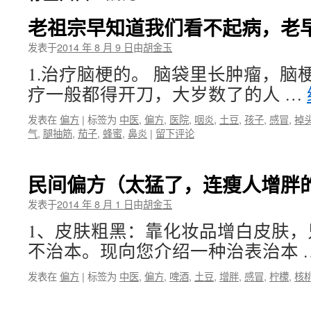
老祖宗早知道我们看不起病，老
发表于
2014 年 8 月 9 日
由
胡金玉
1.治疗脑梗的。 脑袋里长肿瘤，脑
疗一般都得开刀，大岁数了的人 …
发表在
偏方
|
标签为
中医
,
偏方
,
医院
,
咽炎
,
土豆
,
孩子
,
感冒
,
掉
气
,
腿抽筋
,
茄子
,
蜂蜜
,
鼻炎
|
留下评论
民间偏方（太猛了，连瘦人增胖
发表于
2014 年 8 月 1 日
由
胡金玉
1、皮肤粗黑：靠化妆品增白皮肤，
不治本。现向您介绍一种治表治本 
发表在
偏方
|
标签为
中医
,
偏方
,
啤酒
,
土豆
,
增胖
,
感冒
,
柠檬
,
核