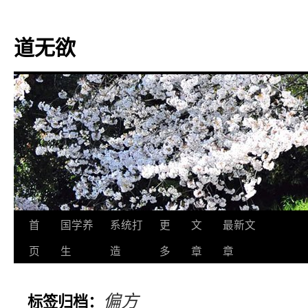
道无欲
跳
首
国学养
系统打
更
文
最新文
至
页
生
造
多
章
章
正
偏方
标签归档：
文